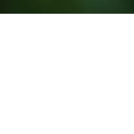
ANÚNCIOS
CLASSIFICADOS
Bens e Equipamentos
Tem equipamentos ou bens que já não lhe fazem falta? Procura
equipamentos que outros colaboradores lhe possam disponibilizar?
Está no sítio certo! Aqui facilitamos ofertas, empréstimos e trocas de
bens usados num espírito cooperativo entre pares.
Clique aqui para aceder à PESQUISA AVANÇADA
ou escolha abaixo
a categoria pretendida